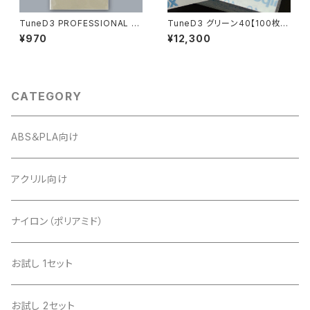
TuneD3 PROFESSIONAL お
TuneD3 グリーン40【100枚
試しキット【4枚入り】
入】
¥970
¥12,300
CATEGORY
ABS＆PLA向け
アクリル向け
ナイロン（ポリアミド）
お試し 1セット
お試し 2セット