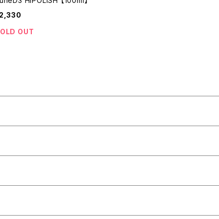
uneD3 HiPOLISH 【100ml】
2,330
OLD OUT