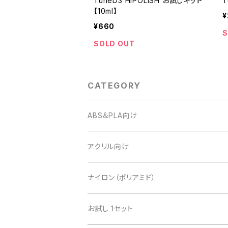
TuneD3 HiPOLISH お試しキット
T
【10ml】
¥
¥660
S
SOLD OUT
CATEGORY
ABS＆PLA向け
アクリル向け
ナイロン（ポリアミド）
お試し 1セット