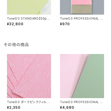
TuneD3 STANDARD【50pcs
TuneD3 PROFESSIONAL お
セット／計200枚入】
試しキット【4枚入り】
¥32,800
¥970
その他の商品
TuneD3 ダークピンクフィルム
TuneD3 PROFESSIONAL 【1
【10枚入】
0pcsセット／計20枚入】
¥2,350
¥4,680