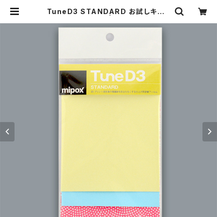
TuneD3 STANDARD お試しキット
【8枚入り】 | TuneD3