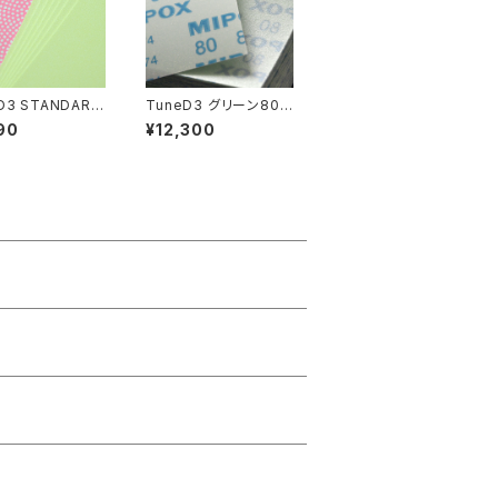
D3 STANDARD
TuneD3 グリーン80
csセット／計40
【100枚入】
90
¥12,300