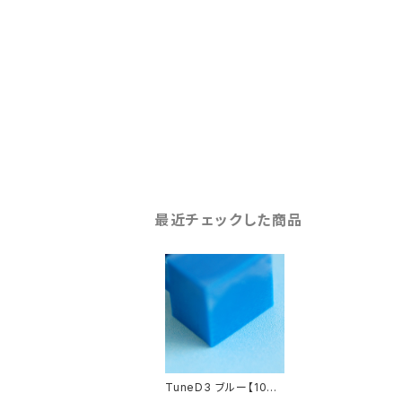
最近チェックした商品
TuneD3 ブルー【100
枚入】