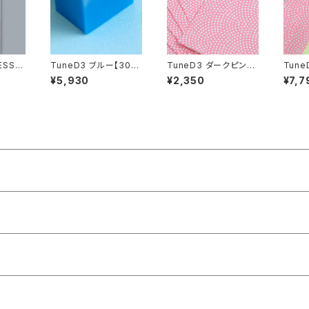
ESSIO
TuneD3 ブルー【30枚
TuneD3 ダークピンク
Tune
ト【4枚
入】
フィルム【10枚入】
【10p
¥5,930
¥2,350
¥7,7
枚入】