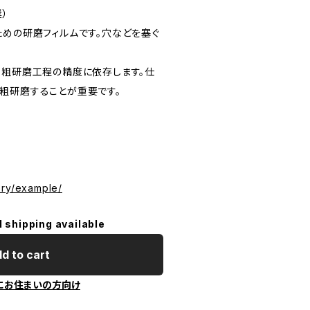
）
ための研磨フィルムです。穴などを塞ぐ
、粗研磨工程の精度に依存します。仕
粗研磨することが重要です。
ory/example/
l shipping available
d to cart
にお住まいの方向け