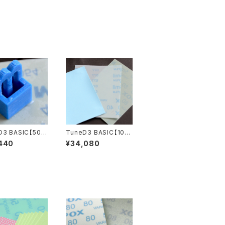
D3 BASIC【50p
TuneD3 BASIC【100
ット／計150枚入】
pcsセット／計300枚
440
¥34,080
入】