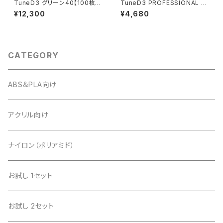
TuneD3 グリーン40【100枚
TuneD3 PROFESSIONAL 【1
入】
0pcsセット／計20枚入】
¥12,300
¥4,680
CATEGORY
ABS＆PLA向け
アクリル向け
ナイロン（ポリアミド）
お試し 1セット
お試し 2セット