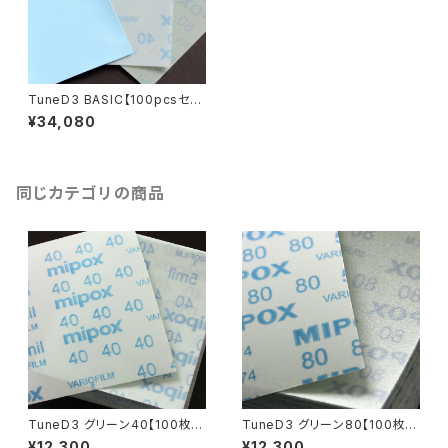
TuneD3 BASIC【100pcsセッ
ト／計300枚入】
¥34,080
同じカテゴリの商品
TuneD3 グリーン40【100枚
TuneD3 グリーン80【100枚
入】
入】
¥12,300
¥12,300